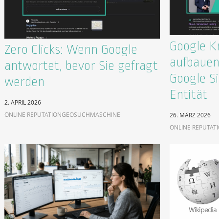
Google K
Zero Clicks: Wenn Google
aufbauen
antwortet, bevor Sie gefragt
Google Si
werden
Entität
2. APRIL 2026
ONLINE REPUTATION
GEO
SUCHMASCHINE
26. MÄRZ 2026
ONLINE REPUTAT