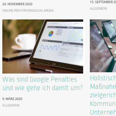
15. SEPTEMBER 2
24. NOVEMBER 2020
ALLGEMEIN
ONLINE REPUTATION
SOCIAL MEDIA
Holistisc
Was sind Google Penalties
Maßnahm
und wie gehe ich damit um?
zielgeric
9. MÄRZ 2020
Kommunik
ALLGEMEIN
Unterne