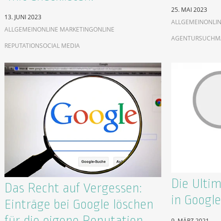
25. MAI 2023
13. JUNI 2023
ALLGEMEIN
ONLIN
ALLGEMEIN
ONLINE MARKETING
ONLINE
AGENTUR
SUCHM
REPUTATION
SOCIAL MEDIA
Die Ulti
Das Recht auf Vergessen:
in Google
Einträge bei Google löschen
für die eigene Reputation
9. MÄRZ 2021