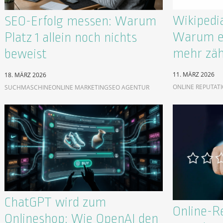
Wikipedia
SEO-Erfolg messen: Warum
Warum ei
Platz 1 allein noch nichts
mehr zäh
beweist
11. MÄRZ 2026
18. MÄRZ 2026
ONLINE REPUTAT
SUCHMASCHINE
ONLINE MARKETING
SEO AGENTUR
ChatGPT wird zum
Online-R
Onlineshop: Wie OpenAI den