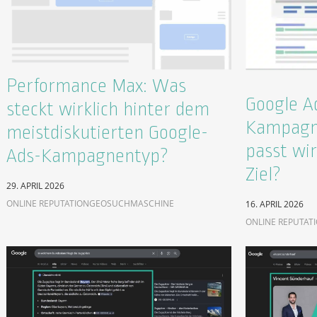
Performance Max: Was
Google A
steckt wirklich hinter dem
Kampagn
meistdiskutierten Google-
passt wir
Ads-Kampagnentyp?
Ziel?
29. APRIL 2026
ONLINE REPUTATION
GEO
SUCHMASCHINE
16. APRIL 2026
ONLINE REPUTAT