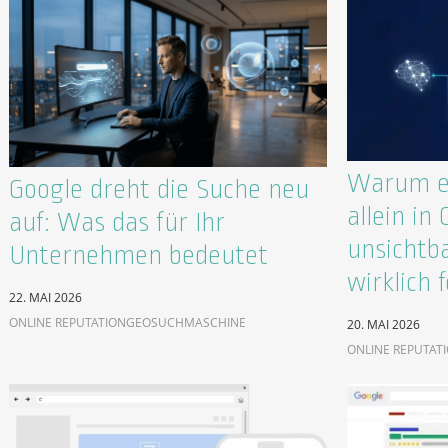
Warum ex
Google dreht die Suche neu
allein in
auf: Was das für Ihr
unsichtb
Unternehmen bedeutet
wirklich f
22. MAI 2026
ONLINE REPUTATION
GEO
SUCHMASCHINE
20. MAI 2026
ONLINE REPUTAT