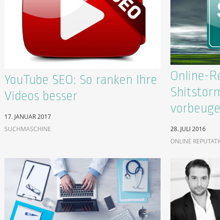
Online-R
YouTube SEO: So ranken Ihre
Shitstor
Videos besser
vorbeug
17. JANUAR 2017
SUCHMASCHINE
28. JULI 2016
ONLINE REPUTAT