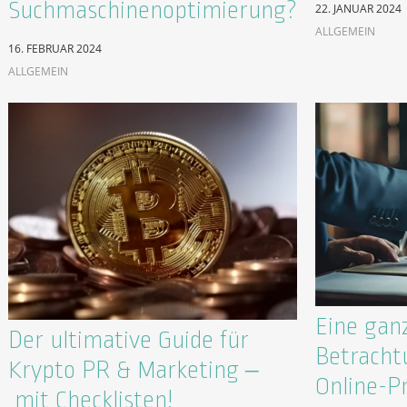
Suchmaschinenoptimierung?
22. JANUAR 2024
ALLGEMEIN
16. FEBRUAR 2024
ALLGEMEIN
Eine ganz
Der ultimative Guide für
Betracht
Krypto PR & Marketing –
Online-P
mit Checklisten!