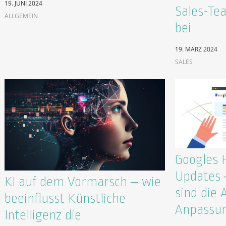
19. JUNI 2024
Sales-Te
ALLGEMEIN
bei
19. MÄRZ 2024
SALES
Googles 
Updates –
KI auf dem Vormarsch – wie
sind die 
beeinflusst Künstliche
Anpassun
Intelligenz die