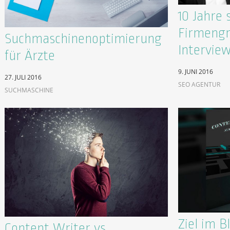
10 Jahre 
Firmengr
Suchmaschinenoptimierung
Intervie
für Ärzte
9. JUNI 2016
27. JULI 2016
SEO AGENTUR
SUCHMASCHINE
Ziel im Bl
Content Writer vs.