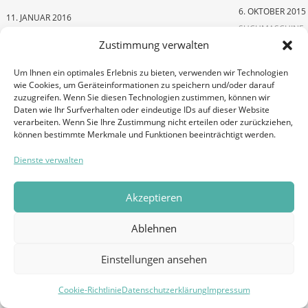
6. OKTOBER 2015
11. JANUAR 2016
SUCHMASCHINE
SUCHMASCHINE
Zustimmung verwalten
Um Ihnen ein optimales Erlebnis zu bieten, verwenden wir Technologien
wie Cookies, um Geräteinformationen zu speichern und/oder darauf
zuzugreifen. Wenn Sie diesen Technologien zustimmen, können wir
Daten wie Ihr Surfverhalten oder eindeutige IDs auf dieser Website
verarbeiten. Wenn Sie Ihre Zustimmung nicht erteilen oder zurückziehen,
können bestimmte Merkmale und Funktionen beeinträchtigt werden.
Dienste verwalten
Akzeptieren
Linkbuild
Ablehnen
Die größten Online
Reputationsmanagement-
Einstellungen ansehen
29. JUNI 2015
Fehlschläge: Warum der
SUCHMASCHINE
Cookie-Richtlinie
Datenschutzerklärung
Impressum
gute Ruf niemals ein