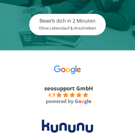
Bewirb dich in 2 Minuten
Ohne Lebenslauf & Anschreiben
seosupport GmbH
4.9
powered by
G
o
o
g
l
e