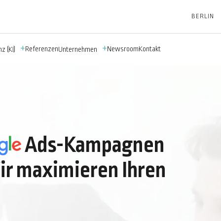
BERLIN
Referenzen
Newsroom
Kontakt
z (KI)
Unternehmen
A
ds-Kampagnen
ir maximieren Ihren