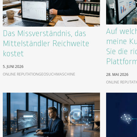
Auf welc
Das Missverständnis, das
meine Ku
Mittelständler Reichweite
Sie die ri
kostet
Plattfor
5. JUNI 2026
ONLINE REPUTATION
GEO
SUCHMASCHINE
28. MAI 2026
ONLINE REPUTAT