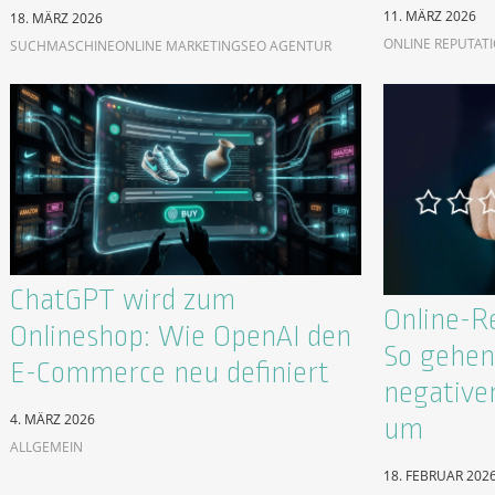
11. MÄRZ 2026
18. MÄRZ 2026
ONLINE REPUTAT
SUCHMASCHINE
ONLINE MARKETING
SEO AGENTUR
ChatGPT wird zum
Online-R
Onlineshop: Wie OpenAI den
So gehen 
E-Commerce neu definiert
negative
4. MÄRZ 2026
um
ALLGEMEIN
18. FEBRUAR 202