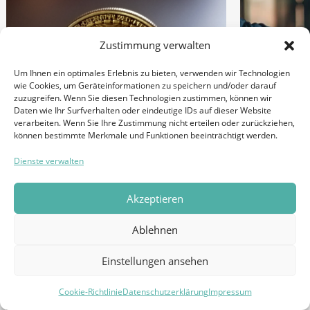
Zustimmung verwalten
Um Ihnen ein optimales Erlebnis zu bieten, verwenden wir Technologien
wie Cookies, um Geräteinformationen zu speichern und/oder darauf
zuzugreifen. Wenn Sie diesen Technologien zustimmen, können wir
Daten wie Ihr Surfverhalten oder eindeutige IDs auf dieser Website
verarbeiten. Wenn Sie Ihre Zustimmung nicht erteilen oder zurückziehen,
können bestimmte Merkmale und Funktionen beeinträchtigt werden.
Eine ganz
Dienste verwalten
Der ultimative Guide für
Betracht
Krypto PR & Marketing –
Online-P
Akzeptieren
mit Checklisten!
Ablehnen
25. MAI 2023
13. JUNI 2023
ALLGEMEIN
ONLIN
ALLGEMEIN
ONLINE MARKETING
ONLINE
Einstellungen ansehen
AGENTUR
SUCHM
REPUTATION
SOCIAL MEDIA
kostenloses
Cookie-Richtlinie
Datenschutzerklärung
Impressum
Beratungsgespräch!