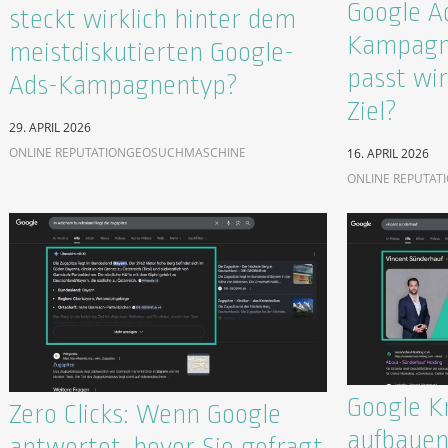
Google A
steckt wirklich hinter dem
Kampagn
meistdiskutierten Google-
passt wir
Ads-Kampagnentyp?
Ziel?
29. APRIL 2026
ONLINE REPUTATION
GEO
SUCHMASCHINE
16. APRIL 2026
ONLINE REPUTAT
Google K
Zero Clicks: Wenn Google
aufbauen
antwortet, bevor Sie gefragt