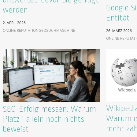
Google Si
werden
Entität
2. APRIL 2026
ONLINE REPUTATION
GEO
SUCHMASCHINE
26. MÄRZ 2026
ONLINE REPUTAT
Wikipedia
SEO-Erfolg messen: Warum
Warum ei
Platz 1 allein noch nichts
mehr zäh
beweist