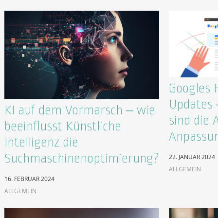
Googles 
Updates –
KI auf dem Vormarsch – wie
sind die 
beeinflusst Künstliche
Anpassun
Intelligenz die
Suchmaschinenoptimierung?
22. JANUAR 2024
ALLGEMEIN
16. FEBRUAR 2024
ALLGEMEIN