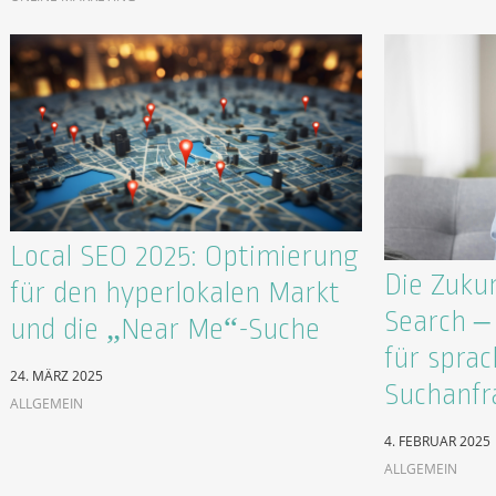
Local SEO 2025: Optimierung
Die Zukun
für den hyperlokalen Markt
Search –
und die „Near Me“-Suche
für spra
24. MÄRZ 2025
Suchanfr
ALLGEMEIN
4. FEBRUAR 2025
ALLGEMEIN