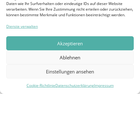
Kunden weiterschreiben
Daten wie Ihr Surfverhalten oder eindeutige IDs auf dieser Website
verarbeiten. Wenn Sie Ihre Zustimmung nicht erteilen oder zurückziehen,
werden.
können bestimmte Merkmale und Funktionen beeinträchtigt werden.
Dienste verwalten
Vincent Sünderhauf
Gründer und Geschäftsführer von seosupport
Akzeptieren
Ablehnen
Einstellungen ansehen
Cookie-Richtlinie
Datenschutzerklärung
Impressum
seosupport
– First Mover für GEO / LLMO / KI-SEO, SEO
und digitale Markenpositionierung. Wir erschaffen
Branchenführer, die dauerhaft sichtbar bleiben.