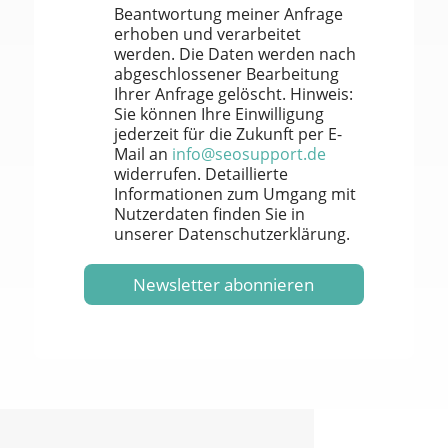
-
e
a
Beantwortung meiner Anfrage
A
n
i
erhoben und verarbeitet
d
s
l
werden. Die Daten werden nach
r
c
-
abgeschlossener Bearbeitung
e
h
A
Ihrer Anfrage gelöscht. Hinweis:
s
u
d
Sie können Ihre Einwilligung
s
t
r
jederzeit für die Zukunft per E-
e
z
e
Mail an
info@seosupport.de
*
*
s
widerrufen. Detaillierte
s
Informationen zum Umgang mit
e
Nutzerdaten finden Sie in
*
unserer Datenschutzerklärung.
D
a
t
Newsletter abonnieren
e
n
s
c
h
u
t
z