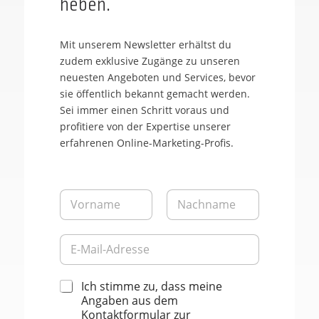
heben.
Mit unserem Newsletter erhältst du
zudem exklusive Zugänge zu unseren
neuesten Angeboten und Services, bevor
sie öffentlich bekannt gemacht werden.
Sei immer einen Schritt voraus und
profitiere von der Expertise unserer
erfahrenen Online-Marketing-Profis.
V
N
o
a
r
c
n
h
E
a
n
-
m
a
M
e
m
a
D
E
Ich stimme zu, dass meine
e
i
a
-
Angaben aus dem
l
t
M
Kontaktformular zur