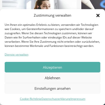
Zustimmung verwalten
Um Ihnen ein optimales Erlebnis zu bieten, verwenden wir Technologien
wie Cookies, um Geräteinformationen zu speichern und/oder darauf
zuzugreifen. Wenn Sie diesen Technologien zustimmen, können wir
Daten wie Ihr Surfverhalten oder eindeutige IDs auf dieser Website
verarbeiten. Wenn Sie Ihre Zustimmung nicht erteilen oder zurückziehen,
können bestimmte Merkmale und Funktionen beeinträchtigt werden.
seosuppo
Shitstorm? Schlechter Ruf
Dienste verwalten
Solarpro
online? Was du jetzt tun
vor schl
musst
Akzeptieren
15. SEPTEMBER 2
24. NOVEMBER 2020
Ablehnen
ALLGEMEIN
ONLINE REPUTATION
SOCIAL MEDIA
Einstellungen ansehen
Relevanzprüfung!
Cookie-Richtlinie
Datenschutzerklärung
Impressum