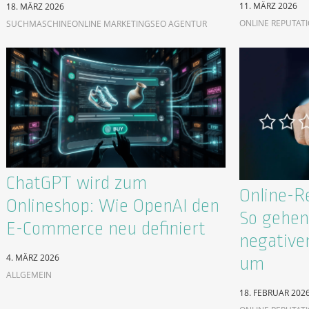
11. MÄRZ 2026
18. MÄRZ 2026
ONLINE REPUTAT
SUCHMASCHINE
ONLINE MARKETING
SEO AGENTUR
ChatGPT wird zum
Online-R
Onlineshop: Wie OpenAI den
So gehen 
E-Commerce neu definiert
negative
4. MÄRZ 2026
um
ALLGEMEIN
18. FEBRUAR 202