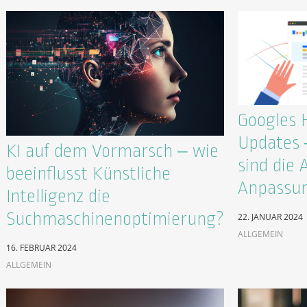
Googles 
Updates –
KI auf dem Vormarsch – wie
sind die 
beeinflusst Künstliche
Anpassun
Intelligenz die
Suchmaschinenoptimierung?
22. JANUAR 2024
ALLGEMEIN
16. FEBRUAR 2024
ALLGEMEIN