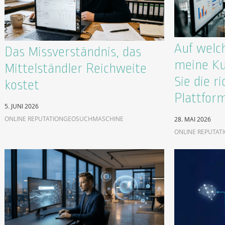
Auf welc
Das Missverständnis, das
meine Ku
Mittelständler Reichweite
Sie die ri
kostet
Plattfor
5. JUNI 2026
ONLINE REPUTATION
GEO
SUCHMASCHINE
28. MAI 2026
ONLINE REPUTAT