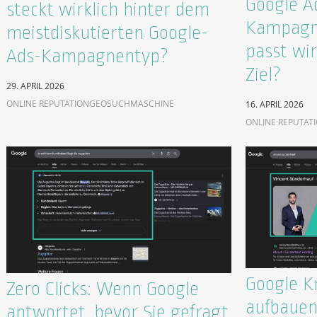
Google A
steckt wirklich hinter dem
Kampagn
meistdiskutierten Google-
passt wir
Ads-Kampagnentyp?
Ziel?
29. APRIL 2026
ONLINE REPUTATION
GEO
SUCHMASCHINE
16. APRIL 2026
ONLINE REPUTAT
Google K
Zero Clicks: Wenn Google
aufbauen
antwortet, bevor Sie gefragt