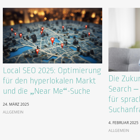
Local SEO 2025: Optimierung
Die Zukun
für den hyperlokalen Markt
Search –
und die „Near Me“-Suche
für spra
24. MÄRZ 2025
Suchanfr
ALLGEMEIN
4. FEBRUAR 2025
ALLGEMEIN