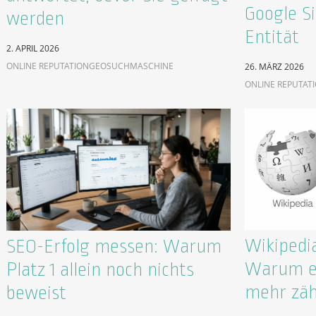
Google Si
werden
Entität
2. APRIL 2026
ONLINE REPUTATION
GEO
SUCHMASCHINE
26. MÄRZ 2026
ONLINE REPUTAT
Wikipedia
SEO-Erfolg messen: Warum
Warum ei
Platz 1 allein noch nichts
mehr zäh
beweist