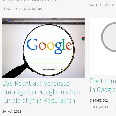
ALLGEMEIN
ONLINE MARKETING
ONLINE
AGENTUR
SUCHM
REPUTATION
SOCIAL MEDIA
Die Ulti
Das Recht auf Vergessen:
in Google
Einträge bei Google löschen
für die eigene Reputation
9. MÄRZ 2021
SUCHMASCHINE
30. MAI 2022