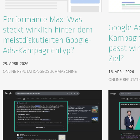
Performance Max: Was
Google A
steckt wirklich hinter dem
Kampagn
meistdiskutierten Google-
passt wir
Ads-Kampagnentyp?
Ziel?
29. APRIL 2026
ONLINE REPUTATION
GEO
SUCHMASCHINE
16. APRIL 2026
ONLINE REPUTAT