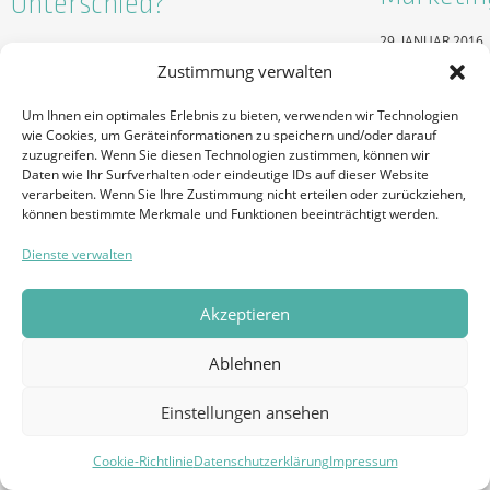
Unterschied?
29. JANUAR 2016
3. JUNI 2016
ALLGEMEIN
Zustimmung verwalten
ALLGEMEIN
Um Ihnen ein optimales Erlebnis zu bieten, verwenden wir Technologien
wie Cookies, um Geräteinformationen zu speichern und/oder darauf
zuzugreifen. Wenn Sie diesen Technologien zustimmen, können wir
Daten wie Ihr Surfverhalten oder eindeutige IDs auf dieser Website
verarbeiten. Wenn Sie Ihre Zustimmung nicht erteilen oder zurückziehen,
können bestimmte Merkmale und Funktionen beeinträchtigt werden.
Dienste verwalten
Akzeptieren
Abstrafu
welche Sc
Ablehnen
SEO Mythen – Wie viel
beachten
Wahrheit steckt in ihnen?
Einstellungen ansehen
6. OKTOBER 2015
11. JANUAR 2016
Cookie-Richtlinie
Datenschutzerklärung
Impressum
SUCHMASCHINE
SUCHMASCHINE