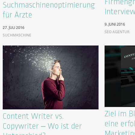
Firmengr
Suchmaschinenoptimierung
Intervie
für Ärzte
9. JUNI 2016
27. JULI 2016
SEO AGENTUR
SUCHMASCHINE
Ziel im Bl
Content Writer vs.
eine erfo
Copywriter – Wo ist der
Marketin