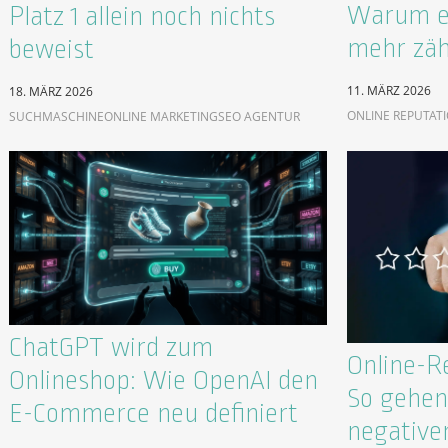
Warum ei
Platz 1 allein noch nichts
mehr zäh
beweist
11. MÄRZ 2026
18. MÄRZ 2026
ONLINE REPUTAT
SUCHMASCHINE
ONLINE MARKETING
SEO AGENTUR
ChatGPT wird zum
Online-R
Onlineshop: Wie OpenAI den
So gehen 
E-Commerce neu definiert
negative