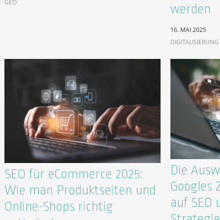
GEO
werden
16. MAI 2025
DIGITALISIERUNG
Die Ausw
SEO für eCommerce 2025:
Googles 
Wie man Produktseiten und
auf SEO 
Online-Shops richtig
Strategi