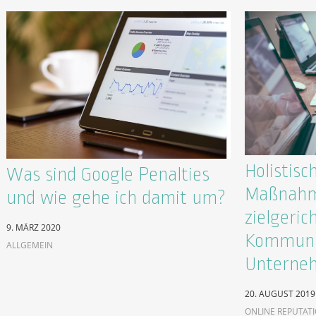
Holistisc
Was sind Google Penalties
Maßnahm
und wie gehe ich damit um?
zielgeric
9. MÄRZ 2020
Kommunik
ALLGEMEIN
Unterne
20. AUGUST 2019
ONLINE REPUTAT