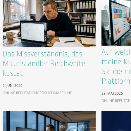
Auf welc
Das Missverständnis, das
meine Ku
Mittelständler Reichweite
Sie die ri
kostet
Plattfor
5. JUNI 2026
ONLINE REPUTATION
GEO
SUCHMASCHINE
28. MAI 2026
ONLINE REPUTAT