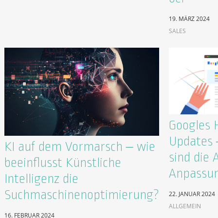
19. MÄRZ 2024
SALES
Googles 
Updates –
KI auf dem Vormarsch – wie
sind die 
beeinflusst Künstliche
Anpassun
Intelligenz die
Suchmaschinenoptimierung?
22. JANUAR 2024
ALLGEMEIN
16. FEBRUAR 2024