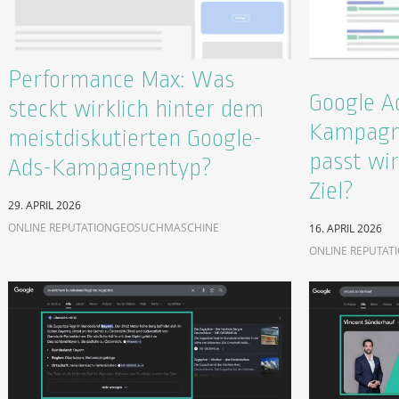
Performance Max: Was
Google A
steckt wirklich hinter dem
Kampagn
meistdiskutierten Google-
passt wir
Ads-Kampagnentyp?
Ziel?
29. APRIL 2026
ONLINE REPUTATION
GEO
SUCHMASCHINE
16. APRIL 2026
ONLINE REPUTAT