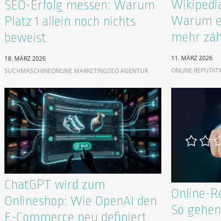
Wikipedia
SEO-Erfolg messen: Warum
Warum ei
Platz 1 allein noch nichts
mehr zäh
beweist
11. MÄRZ 2026
18. MÄRZ 2026
ONLINE REPUTAT
SUCHMASCHINE
ONLINE MARKETING
SEO AGENTUR
ChatGPT wird zum
Online-R
Onlineshop: Wie OpenAI den
So gehen 
E-Commerce neu definiert