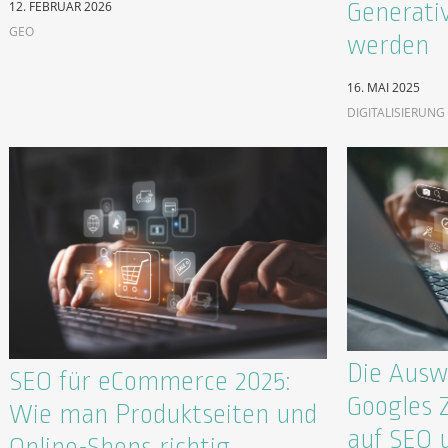
Generati
12. FEBRUAR 2026
GEO
werden
16. MAI 2025
DIGITALISIERUNG
Die Ausw
SEO für eCommerce 2025:
Googles 
Wie man Produktseiten und
auf SEO 
Online-Shops richtig