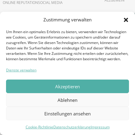
ALLGEMEIN
ONLINE REPUTATION
SOCIAL MEDIA
Zustimmung verwalten
Um Ihnen ein optimales Erlebnis zu bieten, verwenden wir Technologien
wie Cookies, um Geräteinformationen zu speichern und/oder darauf
zuzugreifen. Wenn Sie diesen Technologien zustimmen, können wir
Daten wie Ihr Surfverhalten oder eindeutige IDs auf dieser Website
verarbeiten. Wenn Sie Ihre Zustimmung nicht erteilen oder zurückziehen,
können bestimmte Merkmale und Funktionen beeinträchtigt werden.
Dienste verwalten
Holistisc
Was sind Google Penalties
Akzeptieren
Maßnahm
und wie gehe ich damit um?
zielgeric
Ablehnen
9. MÄRZ 2020
Kommunik
ALLGEMEIN
Einstellungen ansehen
Unterne
GEO-Whitepaper!
Cookie-Richtlinie
Datenschutzerklärung
Impressum
20. AUGUST 2019