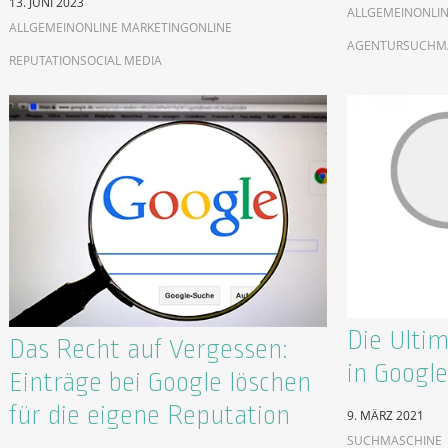
13. JUNI 2023
ALLGEMEIN
ONLIN
ALLGEMEIN
ONLINE MARKETING
ONLINE
AGENTUR
SUCHM
REPUTATION
SOCIAL MEDIA
Die Ulti
Das Recht auf Vergessen:
in Google
Einträge bei Google löschen
für die eigene Reputation
9. MÄRZ 2021
SUCHMASCHINE