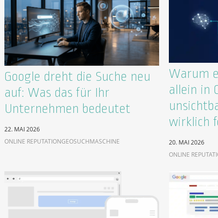
Warum ex
Google dreht die Suche neu
allein in
auf: Was das für Ihr
unsichtb
Unternehmen bedeutet
wirklich f
22. MAI 2026
ONLINE REPUTATION
GEO
SUCHMASCHINE
20. MAI 2026
ONLINE REPUTAT