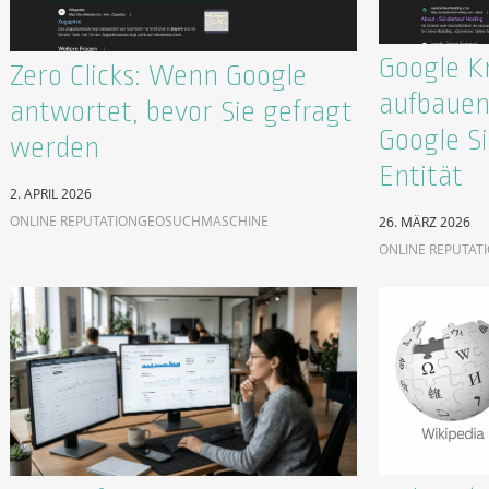
Google K
Zero Clicks: Wenn Google
aufbauen
antwortet, bevor Sie gefragt
Google Si
werden
Entität
2. APRIL 2026
ONLINE REPUTATION
GEO
SUCHMASCHINE
26. MÄRZ 2026
ONLINE REPUTAT