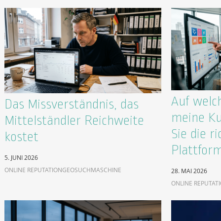
Auf welc
Das Missverständnis, das
meine Ku
Mittelständler Reichweite
Sie die ri
kostet
Plattfor
5. JUNI 2026
ONLINE REPUTATION
GEO
SUCHMASCHINE
28. MAI 2026
ONLINE REPUTAT