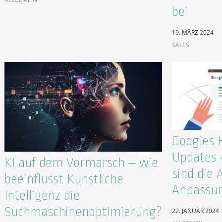
bei
19. MÄRZ 2024
SALES
Googles 
Updates –
KI auf dem Vormarsch – wie
sind die 
beeinflusst Künstliche
Anpassun
Intelligenz die
Suchmaschinenoptimierung?
22. JANUAR 2024