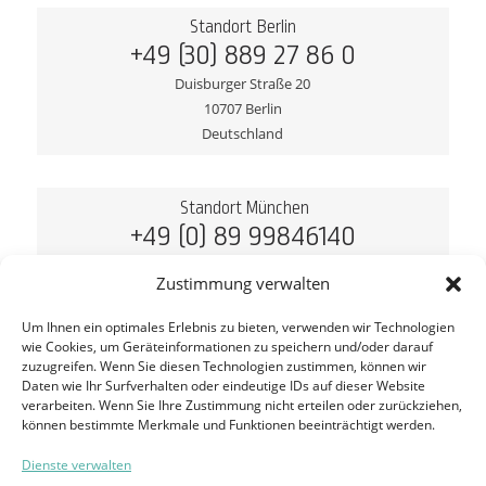
Standort Berlin
+49 (30) 889 27 86 0
Duisburger Straße 20
10707 Berlin
Deutschland
Standort München
+49 (0) 89 99846140
Hansastraße 17
Zustimmung verwalten
80686 München
Deutschland
Um Ihnen ein optimales Erlebnis zu bieten, verwenden wir Technologien
wie Cookies, um Geräteinformationen zu speichern und/oder darauf
zuzugreifen. Wenn Sie diesen Technologien zustimmen, können wir
Daten wie Ihr Surfverhalten oder eindeutige IDs auf dieser Website
verarbeiten. Wenn Sie Ihre Zustimmung nicht erteilen oder zurückziehen,
©
2026
seosupport GmbH. Alle Rechte vorbehalten
können bestimmte Merkmale und Funktionen beeinträchtigt werden.
Dienste verwalten