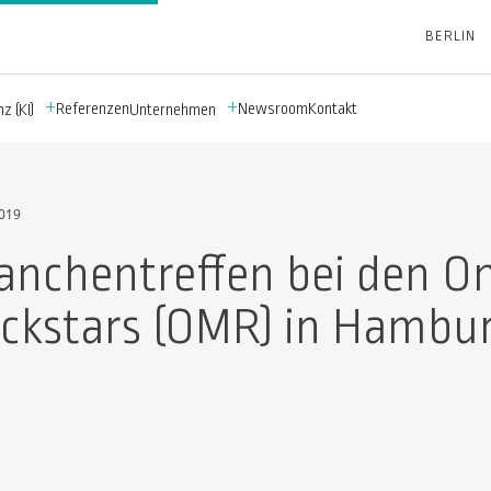
BERLIN
Referenzen
Newsroom
Kontakt
z (KI)
Unternehmen
2019
anchentreffen bei den O
ckstars (OMR) in Hambu