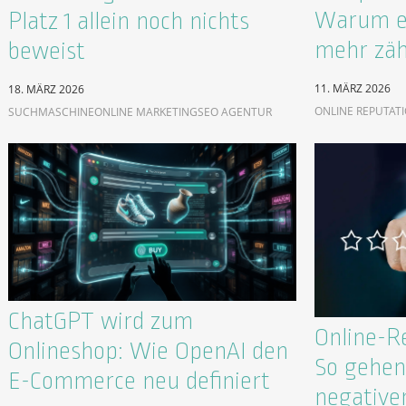
Warum ei
Platz 1 allein noch nichts
mehr zäh
beweist
11. MÄRZ 2026
18. MÄRZ 2026
ONLINE REPUTAT
SUCHMASCHINE
ONLINE MARKETING
SEO AGENTUR
ChatGPT wird zum
Online-R
Onlineshop: Wie OpenAI den
So gehen 
E-Commerce neu definiert
negative