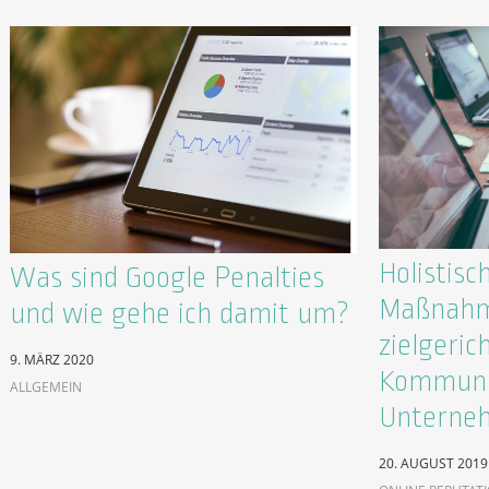
Holistisc
Was sind Google Penalties
Maßnahm
und wie gehe ich damit um?
zielgeric
9. MÄRZ 2020
Kommunik
ALLGEMEIN
Unterne
20. AUGUST 2019