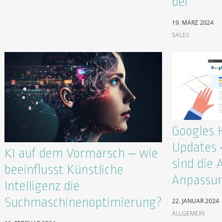
bei
19. MÄRZ 2024
SALES
Googles 
Updates –
KI auf dem Vormarsch – wie
sind die 
beeinflusst Künstliche
Anpassun
Intelligenz die
Suchmaschinenoptimierung?
22. JANUAR 2024
ALLGEMEIN