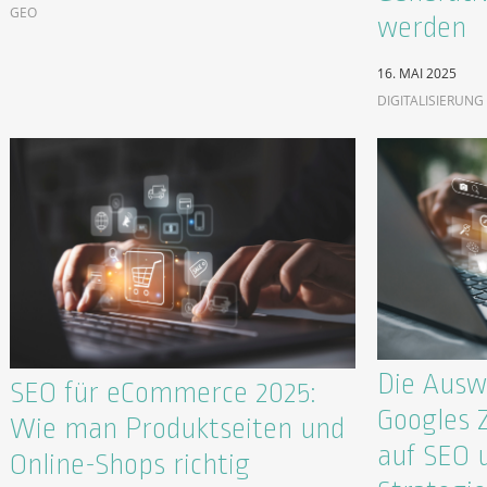
GEO
werden
16. MAI 2025
DIGITALISIERUNG
Die Ausw
SEO für eCommerce 2025:
Googles 
Wie man Produktseiten und
auf SEO 
Online-Shops richtig