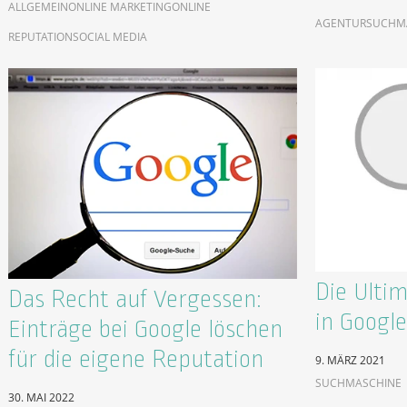
ALLGEMEIN
ONLINE MARKETING
ONLINE
AGENTUR
SUCHM
REPUTATION
SOCIAL MEDIA
Die Ulti
Das Recht auf Vergessen:
in Google
Einträge bei Google löschen
für die eigene Reputation
9. MÄRZ 2021
SUCHMASCHINE
30. MAI 2022