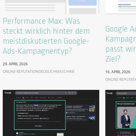
Performance Max: Was
Google A
steckt wirklich hinter dem
Kampagn
meistdiskutierten Google-
passt wir
Ads-Kampagnentyp?
Ziel?
29. APRIL 2026
ONLINE REPUTATION
GEO
SUCHMASCHINE
16. APRIL 2026
ONLINE REPUTAT