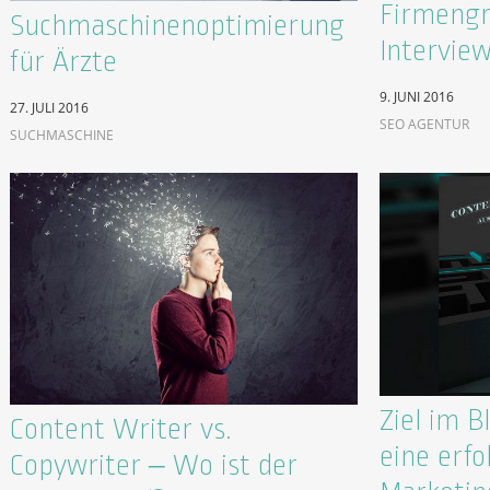
Firmengr
Suchmaschinenoptimierung
Intervie
für Ärzte
9. JUNI 2016
27. JULI 2016
SEO AGENTUR
SUCHMASCHINE
Ziel im Bl
Content Writer vs.
eine erfo
Copywriter – Wo ist der