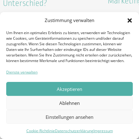
Marketin
Unterschied?
29. JANUAR 2016
3. JUNI 2016
Zustimmung verwalten
ALLGEMEIN
ALLGEMEIN
Um Ihnen ein optimales Erlebnis zu bieten, verwenden wir Technologien
wie Cookies, um Geräteinformationen zu speichern und/oder darauf
zuzugreifen. Wenn Sie diesen Technologien zustimmen, können wir
Daten wie Ihr Surfverhalten oder eindeutige IDs auf dieser Website
verarbeiten. Wenn Sie Ihre Zustimmung nicht erteilen oder zurückziehen,
können bestimmte Merkmale und Funktionen beeinträchtigt werden.
Dienste verwalten
Akzeptieren
Abstrafu
Ablehnen
welche Sc
SEO Mythen – Wie viel
beachten
Wahrheit steckt in ihnen?
Einstellungen ansehen
6. OKTOBER 2015
Cookie-Richtlinie
Datenschutzerklärung
Impressum
11. JANUAR 2016
SUCHMASCHINE
SUCHMASCHINE