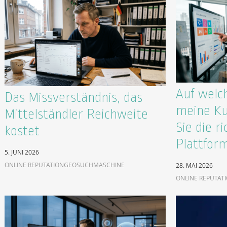
Auf welc
Das Missverständnis, das
meine Ku
Mittelständler Reichweite
Sie die ri
kostet
Plattfor
5. JUNI 2026
ONLINE REPUTATION
GEO
SUCHMASCHINE
28. MAI 2026
ONLINE REPUTAT