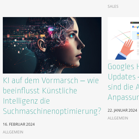
SALES
Googles 
Updates –
KI auf dem Vormarsch – wie
sind die 
beeinflusst Künstliche
Anpassun
Intelligenz die
Suchmaschinenoptimierung?
22. JANUAR 2024
ALLGEMEIN
16. FEBRUAR 2024
ALLGEMEIN