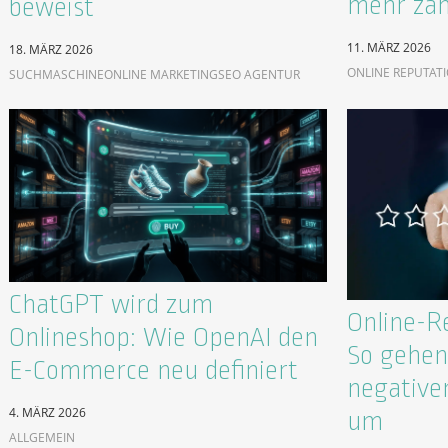
mehr zäh
beweist
11. MÄRZ 2026
18. MÄRZ 2026
ONLINE REPUTAT
SUCHMASCHINE
ONLINE MARKETING
SEO AGENTUR
ChatGPT wird zum
Online-R
Onlineshop: Wie OpenAI den
So gehen 
E-Commerce neu definiert
negative
4. MÄRZ 2026
um
ALLGEMEIN