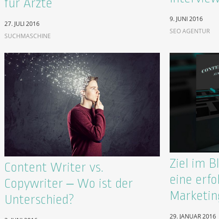
für Ärzte
9. JUNI 2016
27. JULI 2016
SEO AGENTUR
SUCHMASCHINE
Ziel im Bl
Content Writer vs.
eine erfo
Copywriter – Wo ist der
Marketin
Unterschied?
29. JANUAR 2016