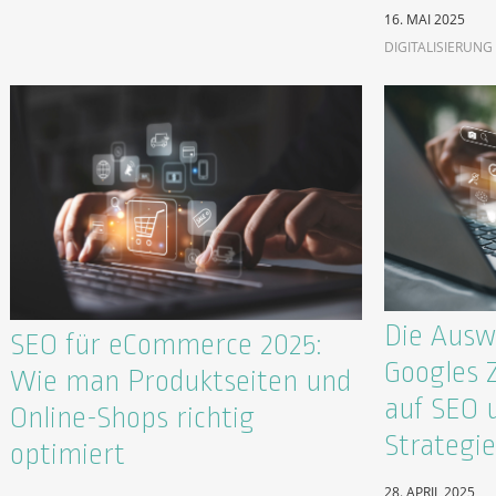
16. MAI 2025
DIGITALISIERUNG
Die Ausw
SEO für eCommerce 2025:
Googles 
Wie man Produktseiten und
auf SEO 
Online-Shops richtig
Strategi
optimiert
28. APRIL 2025