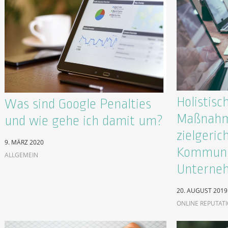
Holistisc
Was sind Google Penalties
Maßnahm
und wie gehe ich damit um?
zielgeric
9. MÄRZ 2020
Kommunik
ALLGEMEIN
Unterne
20. AUGUST 2019
ONLINE REPUTAT