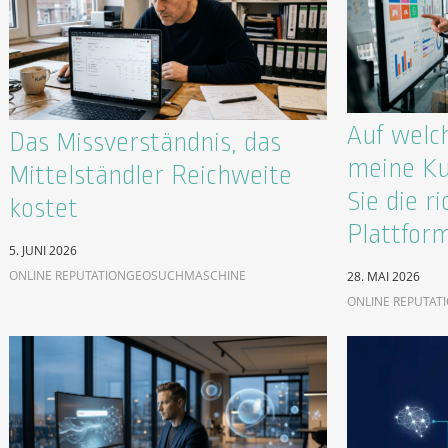
Auf welc
Das Missverständnis, das
meine Ku
Mittelständler Reichweite
Sie die ri
kostet
Plattfor
5. JUNI 2026
ONLINE REPUTATION
GEO
SUCHMASCHINE
28. MAI 2026
ONLINE REPUTAT