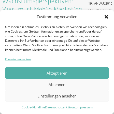
Wachstumsperspektiven:
19. JANUAR 2015
Warum ist Mobile Marketing
SUCHMASCHINE
Zustimmung verwalten
2015 so wichtig?
Um Ihnen ein optimales Erlebnis zu bieten, verwenden wir Technologien
5. MAI 2015
wie Cookies, um Geräteinformationen zu speichern und/oder darauf
SUCHMASCHINE
zuzugreifen. Wenn Sie diesen Technologien zustimmen, können wir
Daten wie Ihr Surfverhalten oder eindeutige IDs auf dieser Website
verarbeiten. Wenn Sie Ihre Zustimmung nicht erteilen oder zurückziehen,
können bestimmte Merkmale und Funktionen beeinträchtigt werden.
Dienste verwalten
Akzeptieren
Ablehnen
Einstellungen ansehen
Cookie-Richtlinie
Datenschutzerklärung
Impressum