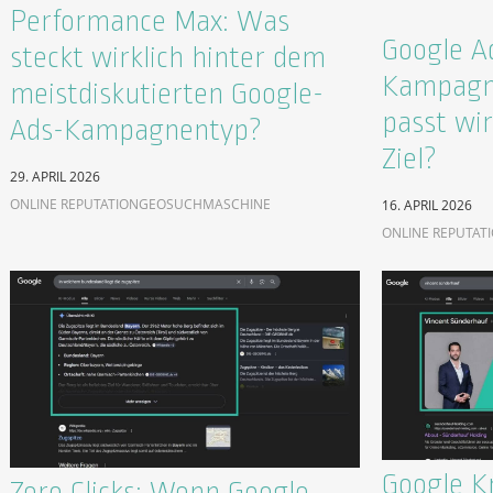
Performance Max: Was
Google A
steckt wirklich hinter dem
Kampagn
meistdiskutierten Google-
passt wir
Ads-Kampagnentyp?
Ziel?
29. APRIL 2026
ONLINE REPUTATION
GEO
SUCHMASCHINE
16. APRIL 2026
ONLINE REPUTAT
Google K
Zero Clicks: Wenn Google