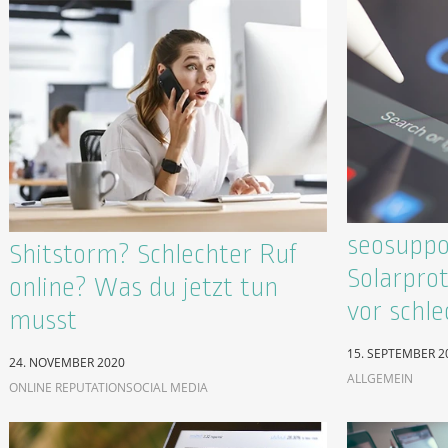
seosuppo
Shitstorm? Schlechter Ruf
Solarpro
online? Was du jetzt tun
vor schl
musst
15. SEPTEMBER 2
24. NOVEMBER 2020
ALLGEMEIN
ONLINE REPUTATION
SOCIAL MEDIA