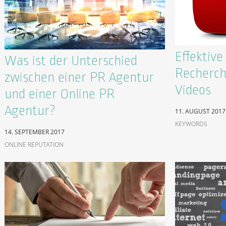
Effektiv
Was ist der Unterschied
Recherch
zwischen einer PR Agentur
Videos
und einer Online PR
Agentur?
11. AUGUST 2017
KEYWORDS
14. SEPTEMBER 2017
ONLINE REPUTATION