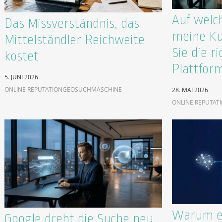
Auf welc
Das Missverständnis, das
meine Ku
Mittelständler Reichweite
Sie die ri
kostet
Plattfor
5. JUNI 2026
ONLINE REPUTATION
GEO
SUCHMASCHINE
28. MAI 2026
ONLINE REPUTAT
Warum ex
Google dreht die Suche neu