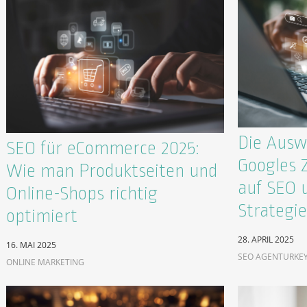
Die Ausw
SEO für eCommerce 2025:
Googles 
Wie man Produktseiten und
auf SEO 
Online-Shops richtig
Strategi
optimiert
28. APRIL 2025
16. MAI 2025
SEO AGENTUR
KE
ONLINE MARKETING