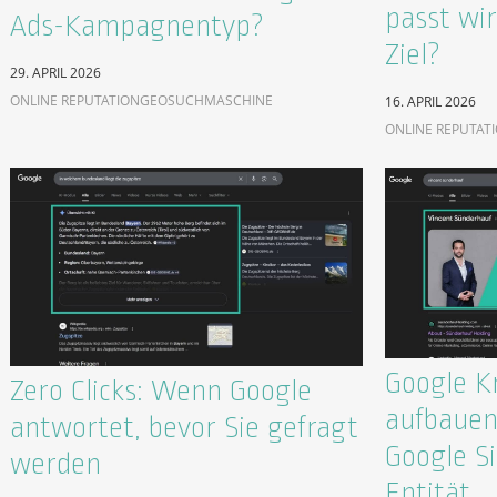
passt wir
Ads-Kampagnentyp?
Ziel?
29. APRIL 2026
ONLINE REPUTATION
GEO
SUCHMASCHINE
16. APRIL 2026
ONLINE REPUTAT
Google K
Zero Clicks: Wenn Google
aufbauen
antwortet, bevor Sie gefragt
Google Si
werden
Entität