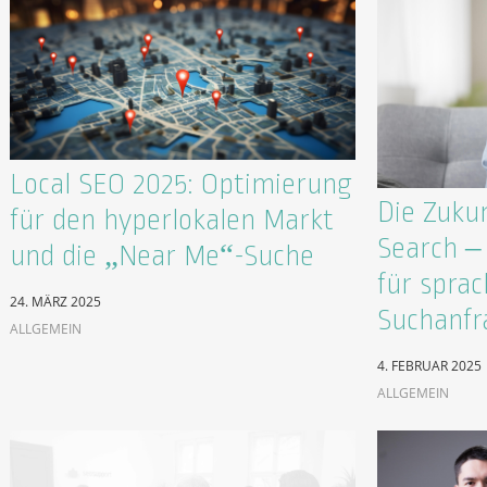
Local SEO 2025: Optimierung
Die Zukun
für den hyperlokalen Markt
Search –
und die „Near Me“-Suche
für spra
24. MÄRZ 2025
Suchanfr
ALLGEMEIN
4. FEBRUAR 2025
ALLGEMEIN