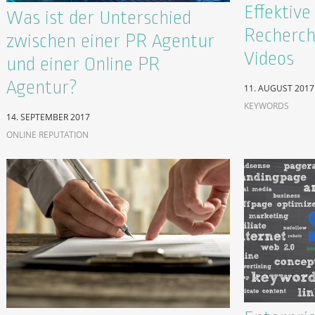
Effektiv
Was ist der Unterschied
Recherch
zwischen einer PR Agentur
Videos
und einer Online PR
Agentur?
11. AUGUST 2017
KEYWORDS
14. SEPTEMBER 2017
ONLINE REPUTATION