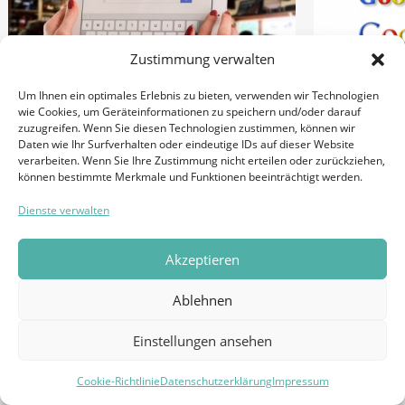
Zustimmung verwalten
Um Ihnen ein optimales Erlebnis zu bieten, verwenden wir Technologien
wie Cookies, um Geräteinformationen zu speichern und/oder darauf
zuzugreifen. Wenn Sie diesen Technologien zustimmen, können wir
Local SEO – das muss man
Daten wie Ihr Surfverhalten oder eindeutige IDs auf dieser Website
Entdecken
verarbeiten. Wenn Sie Ihre Zustimmung nicht erteilen oder zurückziehen,
wissen
können bestimmte Merkmale und Funktionen beeinträchtigt werden.
Shades of
Dienste verwalten
18. MAI 2015
erfolgskr
KEYWORDS
der
Akzeptieren
Suchmas
Ablehnen
in Gegen
Geschich
Einstellungen ansehen
7. MAI 2015
Cookie-Richtlinie
Datenschutzerklärung
Impressum
SUCHMASCHINE