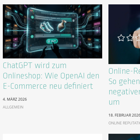
ChatGPT wird zum
Online-R
Onlineshop: Wie OpenAI den
So gehen 
E-Commerce neu definiert
negative
4. MÄRZ 2026
um
ALLGEMEIN
18. FEBRUAR 202
ONLINE REPUTAT