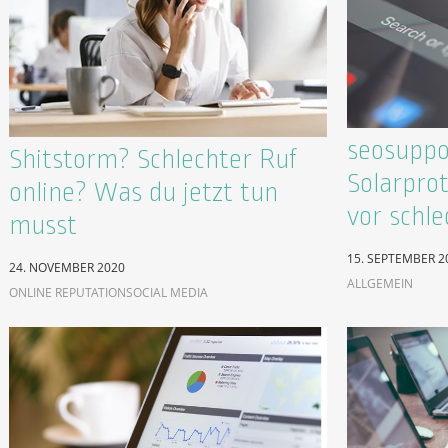
seosuppo
Shitstorm? Schlechter Ruf
Solarpro
online? Was du jetzt tun
vor schl
musst
15. SEPTEMBER 2
24. NOVEMBER 2020
ALLGEMEIN
ONLINE REPUTATION
SOCIAL MEDIA