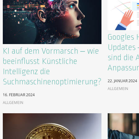
Googles 
Updates –
KI auf dem Vormarsch – wie
sind die 
beeinflusst Künstliche
Anpassun
Intelligenz die
Suchmaschinenoptimierung?
22. JANUAR 2024
ALLGEMEIN
16. FEBRUAR 2024
ALLGEMEIN