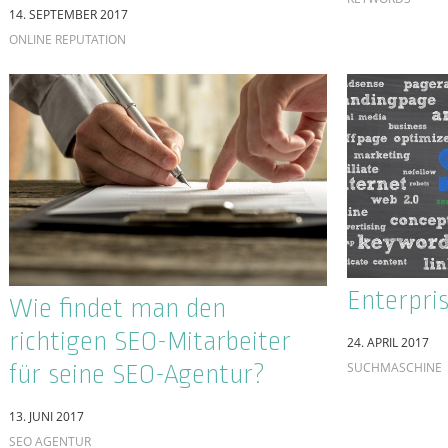
Online-R
YouTube SEO: So ranken Ihre
Shitstor
Videos besser
vorbeug
17. JANUAR 2017
SUCHMASCHINE
28. JULI 2016
ONLINE REPUTAT
10 Jahre 
Firmengr
Suchmaschinenoptimierung