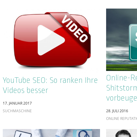
Intervie
für Ärzte
9. JUNI 2016
27. JULI 2016
SEO AGENTUR
SUCHMASCHINE
Ziel im Bl
Content Writer vs.
eine erfo
Copywriter – Wo ist der
Marketin
Unterschied?