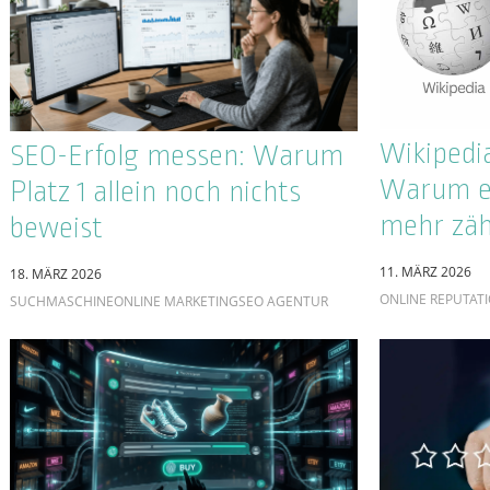
ALLGEMEIN
18. FEBRUAR 202
ONLINE REPUTAT
GEO trifft SEO: Wie KI die
SEO in de
digitale Sichtbarkeit neu
Strategie
definiert
Nutzung 
Generati
12. FEBRUAR 2026
GEO
werden