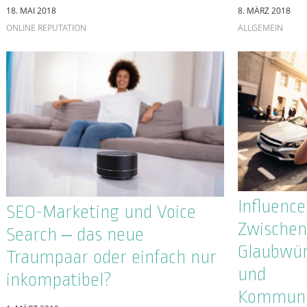
Effektiv
Was ist der Unterschied
Recherch
zwischen einer PR Agentur
Videos
und einer Online PR
Agentur?
11. AUGUST 2017
KEYWORDS
14. SEPTEMBER 2017
ONLINE REPUTATION