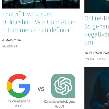
16. MAI 2025
DIGITALISIERUNG
Die Ausw
SEO für eCommerce 2025:
Googles 
Wie man Produktseiten und
auf SEO 
Online-Shops richtig
Strategi
optimiert