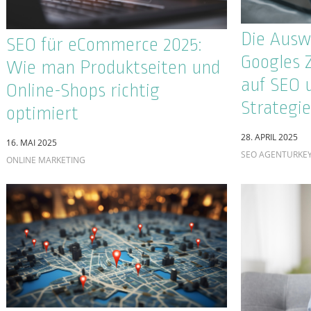
4. FEBRUAR 2025
ALLGEMEIN
seosupport begrüßt Moses
Buss als neuen Sales-
Mitarbeiter
Daniel S
19. JUNI 2024
Sales-Te
ALLGEMEIN
bei