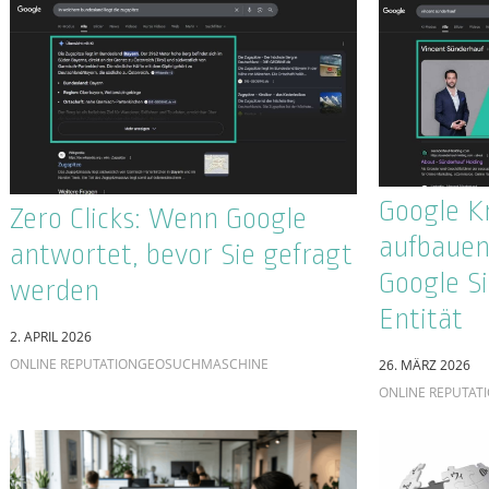
mehr zäh
beweist
11. MÄRZ 2026
18. MÄRZ 2026
ONLINE REPUTAT
SUCHMASCHINE
ONLINE MARKETING
SEO AGENTUR
ChatGPT wird zum
Online-R
Onlineshop: Wie OpenAI den
So gehen 
E-Commerce neu definiert
negative
4. MÄRZ 2026
um