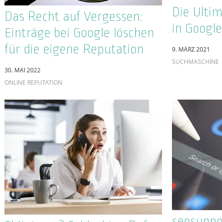
Holistisc
Was sind Google Penalties
Maßnahm
und wie gehe ich damit um?
zielgeric
9. MÄRZ 2020
Kommunik
ALLGEMEIN
Unterne
20. AUGUST 2019
ONLINE REPUTAT