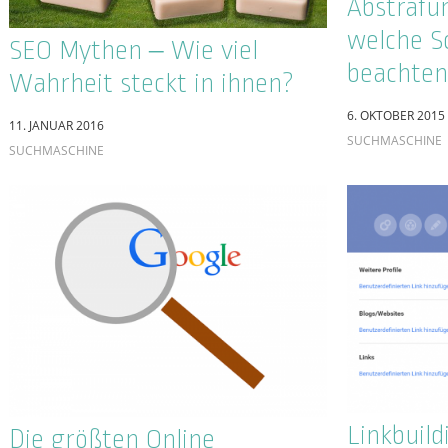
ONLINE REPUTATION
Local SEO – das muss man
Entdecken
wissen
Shades of
18. MAI 2015
erfolgskr
KEYWORDS
der
Suchmas