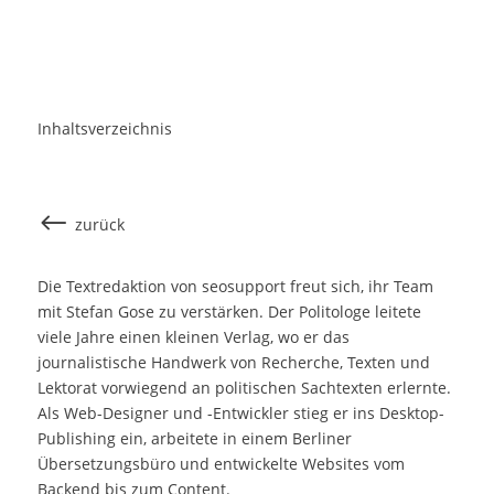
journalistische Handwerk von Recherche, Texten und
Lektorat vorwiegend an politischen Sachtexten erlernte.
Als Web-Designer und -Entwickler stieg er ins Desktop-
Publishing ein, arbeitete in einem Berliner
Übersetzungsbüro und entwickelte Websites vom
Backend bis zum Content.
Die vielfältigen Erfahrungen von Stefan Gose, besonders
seine Fähigkeit, sich schnell und kompetent in gänzlich
unterschiedliche Themen einzuarbeiten, machen ihn als
Texter im Kreativ-Bereich von seosupport interessant.
Zu Goses künftigen Aufgaben bei seosupport werden
Content
-Themen aller Art, insbesondere
SEO
-optimierte
Landingpages gehören. Aber auch Interviews,
Pressemitteilungen oder Blog-Beiträge wird er
verfassen.
Mit dieser Verstärkung unseres Teams möchte
seosupport auch weiterhin höchsten Ansprüchen
unserer Kunden in den Bereichen