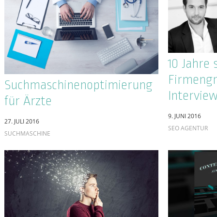
29. JANUAR 2016
3. JUNI 2016
ALLGEMEIN
ALLGEMEIN
Abstrafu
welche Sc
SEO Mythen – Wie viel
beachten
Wahrheit steckt in ihnen?
6. OKTOBER 2015
11. JANUAR 2016
SUCHMASCHINE
SUCHMASCHINE