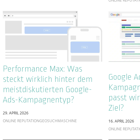
Google K
Zero Clicks: Wenn Google
aufbauen
antwortet, bevor Sie gefragt
Google Si
werden
Entität
2. APRIL 2026
ONLINE REPUTATION
GEO
SUCHMASCHINE
26. MÄRZ 2026
ONLINE REPUTAT
Wikipedia
SEO-Erfolg messen: Warum
Warum ei
Platz 1 allein noch nichts