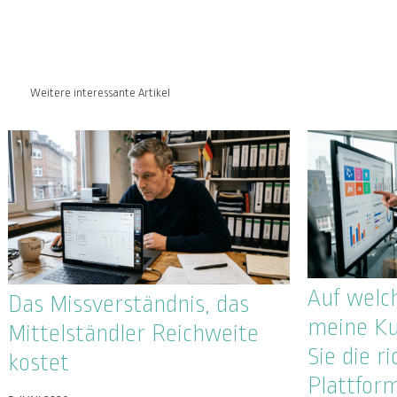
Warum ex
Google dreht die Suche neu
allein in
auf: Was das für Ihr
unsichtb
Unternehmen bedeutet
wirklich f
22. MAI 2026
ONLINE REPUTATION
GEO
SUCHMASCHINE
20. MAI 2026
ONLINE REPUTAT