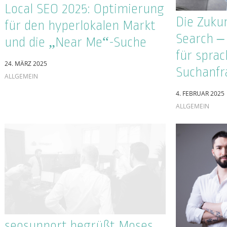
19. MÄRZ 2024
SALES
Googles 
Updates –
KI auf dem Vormarsch – wie
sind die 
beeinflusst Künstliche
Anpassun
Intelligenz die
Suchmaschinenoptimierung?
22. JANUAR 2024
ALLGEMEIN
16. FEBRUAR 2024
ALLGEMEIN