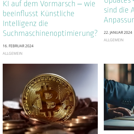
REPUTATION
SOCIAL MEDIA
Die Ulti
Das Recht auf Vergessen:
in Google
Einträge bei Google löschen
für die eigene Reputation
9. MÄRZ 2021
SUCHMASCHINE
30. MAI 2022
ONLINE REPUTATION