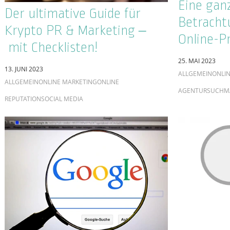
seosuppo
Shitstorm? Schlechter Ruf
Solarpro
online? Was du jetzt tun
vor schl
musst
15. SEPTEMBER 2
24. NOVEMBER 2020
ALLGEMEIN
ONLINE REPUTATION
SOCIAL MEDIA