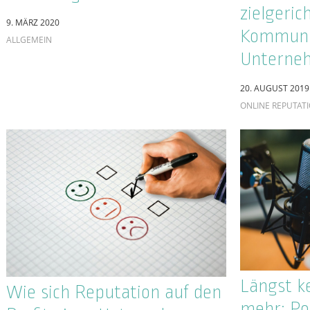
Voice Se
Facebook für Unternehmen
Vormarsc
– Nach wie vor Tool
Sprachas
Nummer 1?
Suchmas
20. DEZEMBER 2018
6. NOVEMBER 20
ONLINE MARKETING
ONLINE MARKETI