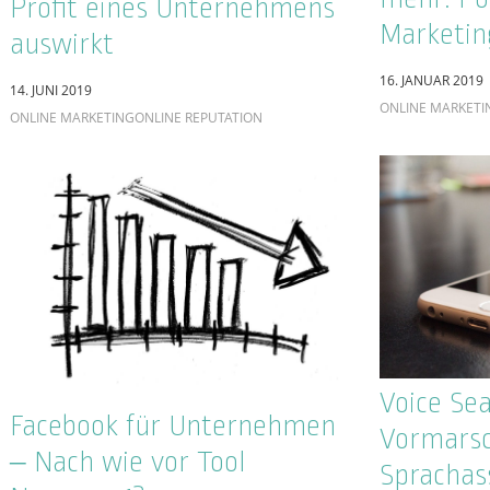
Emotional
Brand-Portale –
Geschich
Markenführung für
statt au
Unternehmen
Inhalte
18. MAI 2018
8. MÄRZ 2018
ONLINE REPUTATION
ALLGEMEIN