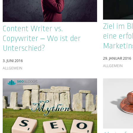
Linkbuild
Die größten Online
Reputationsmanagement-
29. JUNI 2015
Fehlschläge: Warum der
SUCHMASCHINE
gute Ruf niemals ein
Zufallsprodukt sein darf
31. AUGUST 2015