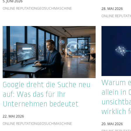
Performance Max: Was
Google A
steckt wirklich hinter dem
Kampagn
meistdiskutierten Google-
passt wir
Ads-Kampagnentyp?
Ziel?
29. APRIL 2026
ONLINE REPUTATION
GEO
SUCHMASCHINE
16. APRIL 2026
ONLINE REPUTAT