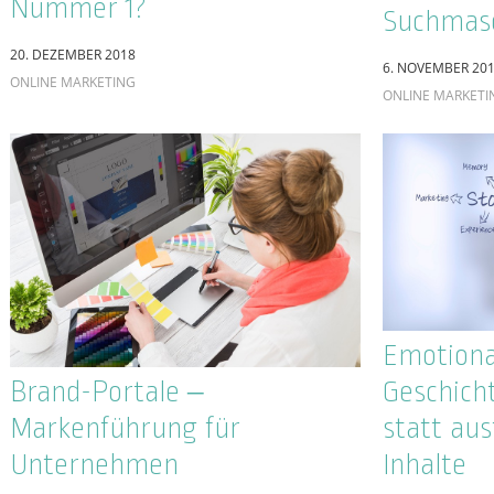
Influenc
SEO-Marketing und Voice
Zwischen
Search – das neue
Glaubwür
Traumpaar oder einfach nur
und
inkompatibel?
Kommuni
1. MÄRZ 2018
SUCHMASCHINE
25. JANUAR 2018
ALLGEMEIN