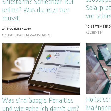
Längst k
Wie sich Reputation auf den
mehr: Po
Profit eines Unternehmens
Marketin
auswirkt
16. JANUAR 2019
14. JUNI 2019
ONLINE MARKETI
ONLINE MARKETING
ONLINE REPUTATION