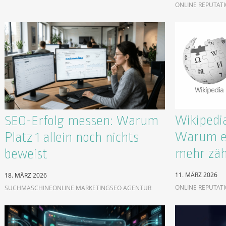
ONLINE REPUTAT
Wikipedia
SEO-Erfolg messen: Warum
Warum ei
Platz 1 allein noch nichts
mehr zäh
beweist
11. MÄRZ 2026
18. MÄRZ 2026
ONLINE REPUTAT
SUCHMASCHINE
ONLINE MARKETING
SEO AGENTUR