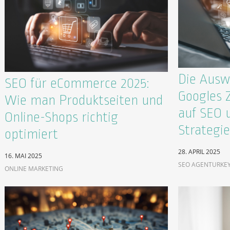
Die Ausw
SEO für eCommerce 2025:
Googles 
Wie man Produktseiten und
auf SEO 
Online-Shops richtig
Strategi
optimiert
28. APRIL 2025
16. MAI 2025
SEO AGENTUR
KE
ONLINE MARKETING