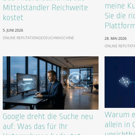
meine Ku
Mittelständler Reichweite
Sie die ri
kostet
Plattfor
5. JUNI 2026
ONLINE REPUTATION
GEO
SUCHMASCHINE
28. MAI 2026
ONLINE REPUTAT
Warum ex
Google dreht die Suche neu
allein in
auf: Was das für Ihr
unsichtb