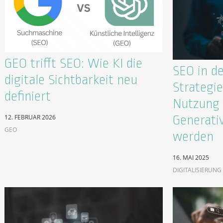
GEO trifft SEO: Wie KI die
SEO in de
digitale Sichtbarkeit neu
Strategie
definiert
Nutzung 
Generati
12. FEBRUAR 2026
GEO
werden
16. MAI 2025
DIGITALISIERUNG