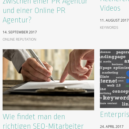
zwischen einer PR Agentur
Videos
und einer Online PR
Agentur?
11. AUGUST 2017
KEYWORDS
14. SEPTEMBER 2017
ONLINE REPUTATION
Enterpri
Wie findet man den
richtigen SEO-Mitarbeiter
24. APRIL 2017