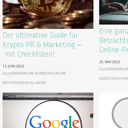
Eine ganz
Der ultimative Guide für
Betracht
Krypto PR & Marketing –
Online-P
mit Checklisten!
25. MAI 2023
13. JUNI 2023
ALLGEMEIN
ONLIN
ALLGEMEIN
ONLINE MARKETING
ONLINE
AGENTUR
SUCHM
REPUTATION
SOCIAL MEDIA