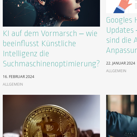
Googles 
Updates –
KI auf dem Vormarsch – wie
sind die 
beeinflusst Künstliche
Anpassun
Intelligenz die
Suchmaschinenoptimierung?
22. JANUAR 2024
ALLGEMEIN
16. FEBRUAR 2024
ALLGEMEIN