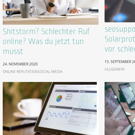
seosuppo
Shitstorm? Schlechter Ruf
Solarpro
online? Was du jetzt tun
vor schl
musst
15. SEPTEMBER 2
24. NOVEMBER 2020
ALLGEMEIN
ONLINE REPUTATION
SOCIAL MEDIA