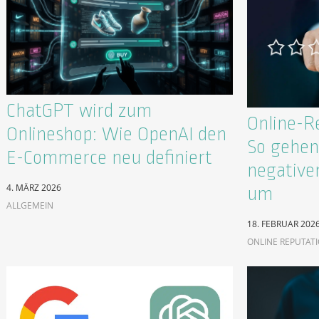
ChatGPT wird zum
Online-R
Onlineshop: Wie OpenAI den
So gehen 
E-Commerce neu definiert
negative
4. MÄRZ 2026
um
ALLGEMEIN
18. FEBRUAR 202
ONLINE REPUTAT