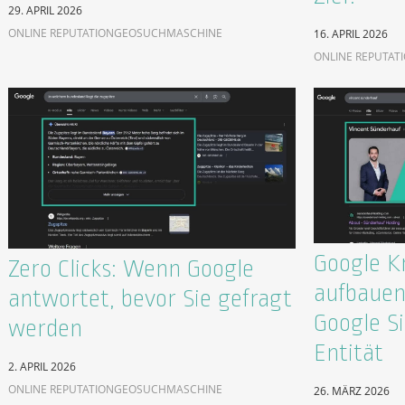
29. APRIL 2026
ONLINE REPUTATION
GEO
SUCHMASCHINE
16. APRIL 2026
ONLINE REPUTAT
Google K
Zero Clicks: Wenn Google
aufbauen
antwortet, bevor Sie gefragt
Google Si
werden
Entität
2. APRIL 2026
ONLINE REPUTATION
GEO
SUCHMASCHINE
26. MÄRZ 2026