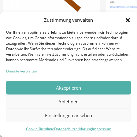
Zustimmung verwalten
Linkbuild
Die größten Online
Um Ihnen ein optimales Erlebnis zu bieten, verwenden wir Technologien
Reputationsmanagement-
wie Cookies, um Geräteinformationen zu speichern und/oder darauf
29. JUNI 2015
zuzugreifen. Wenn Sie diesen Technologien zustimmen, können wir
Fehlschläge: Warum der
SUCHMASCHINE
Daten wie Ihr Surfverhalten oder eindeutige IDs auf dieser Website
verarbeiten. Wenn Sie Ihre Zustimmung nicht erteilen oder zurückziehen,
gute Ruf niemals ein
können bestimmte Merkmale und Funktionen beeinträchtigt werden.
Zufallsprodukt sein darf
Dienste verwalten
31. AUGUST 2015
Akzeptieren
ONLINE REPUTATION
Ablehnen
Einstellungen ansehen
Cookie-Richtlinie
Datenschutzerklärung
Impressum