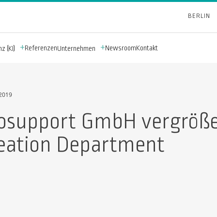
BERLIN
Referenzen
Newsroom
Kontakt
z (KI)
Unternehmen
 2019
osupport GmbH vergröße
eation Department